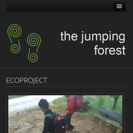
The Jumping Forest
The Pilgrim Stone
Blog Encaminados
Carles
Maribelia en Movimiento
ECOPROJECT