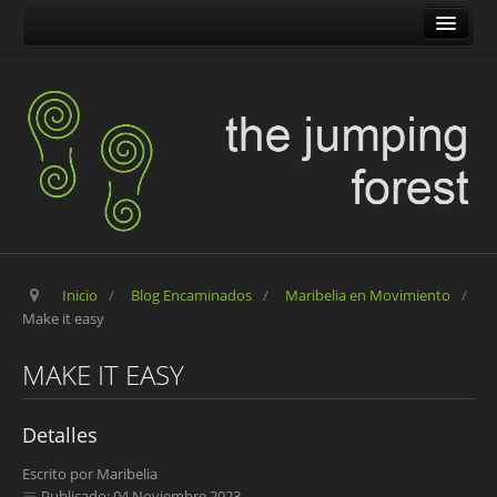
The Jumping Forest
The Pilgrim Stone
Blog Encaminados
Carles
Maribelia en Movimiento
Inicio
/
Blog Encaminados
/
Maribelia en Movimiento
/
Make it easy
MAKE IT EASY
Detalles
Escrito por
Maribelia
Publicado: 04 Noviembre 2023