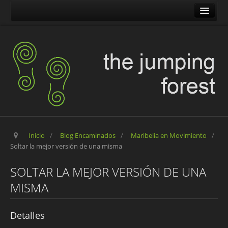
The Jumping Forest
The Pilgrim Stone
Blog Encaminados
Carles
Maribelia en Movimiento
Inicio
/
Blog Encaminados
/
Maribelia en Movimiento
/
Soltar la mejor versión de una misma
SOLTAR LA MEJOR VERSIÓN DE UNA
MISMA
Detalles