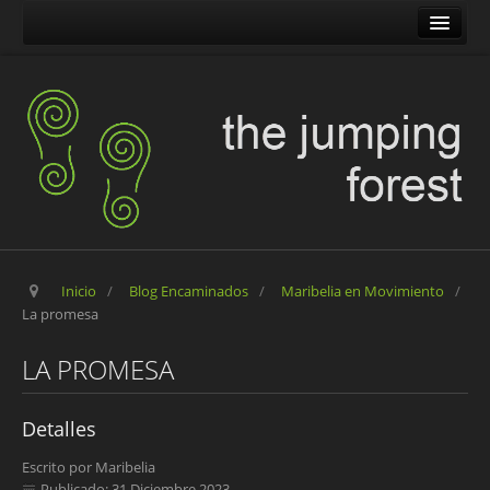
The Jumping Forest
The Pilgrim Stone
Blog Encaminados
Carles
Maribelia en Movimiento
Inicio
/
Blog Encaminados
/
Maribelia en Movimiento
/
La promesa
LA PROMESA
Detalles
Escrito por
Maribelia
Publicado: 31 Diciembre 2023