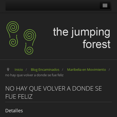
The Jumping Forest
The Pilgrim Stone
Blog Encaminados
Carles
Maribelia en Movimiento
Inicio
/
Blog Encaminados
/
Maribelia en Movimiento
/
no hay que volver a donde se fue feliz
NO HAY QUE VOLVER A DONDE SE
FUE FELIZ
Detalles