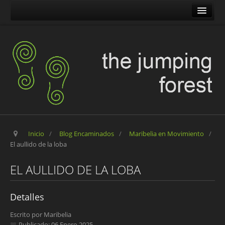
The Jumping Forest
The Pilgrim Stone
Blog Encaminados
Carles
Maribelia en Movimiento
Inicio
/
Blog Encaminados
/
Maribelia en Movimiento
/
El aullido de la loba
EL AULLIDO DE LA LOBA
Detalles
Escrito por
Maribelia
Publicado: 06 Enero 2025