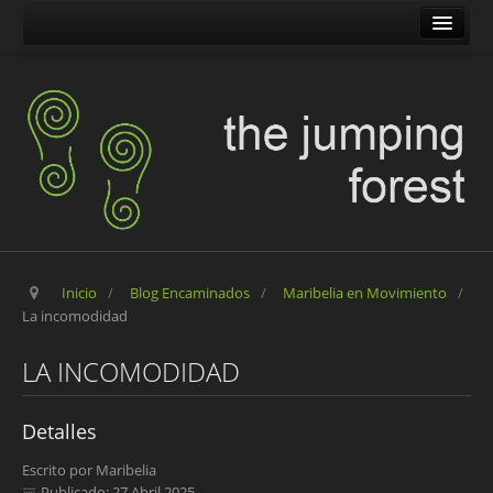
The Jumping Forest
The Pilgrim Stone
Blog Encaminados
Carles
Maribelia en Movimiento
Inicio
/
Blog Encaminados
/
Maribelia en Movimiento
/
La incomodidad
LA INCOMODIDAD
Detalles
Escrito por
Maribelia
Publicado: 27 Abril 2025