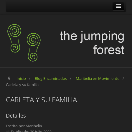
The Jumping Forest
The Pilgrim Stone
Blog Encaminados
Carles
Maribelia en Movimiento
Inicio
/
Blog Encaminados
/
Maribelia en Movimiento
/
Carleta y su familia
CARLETA Y SU FAMILIA
Detalles
Escrito por
Maribelia
Publicado: 29 Julio 2023