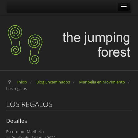
The Jumping Forest
The Pilgrim Stone
Blog Encaminados
Carles
Maribelia en Movimiento
Inicio
/
Blog Encaminados
/
Maribelia en Movimiento
/
Los regalos
LOS REGALOS
Detalles
Escrito por
Maribelia
Publicado: 14 Junio 2022