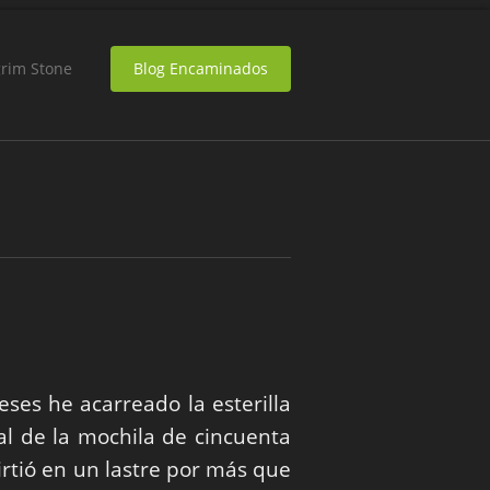
grim Stone
Blog Encaminados
ses he acarreado la esterilla
al de la mochila de cincuenta
virtió en un lastre por más que