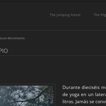
The Jumping Forest
The Pil
lia en Movimiento
PIO
Durante dieciséis me
de yoga en un later
litros. Jamás se con